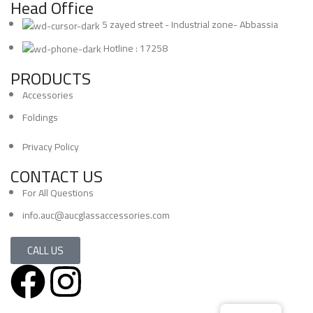
Head Office
5 zayed street - Industrial zone- Abbassia
Hotline : 17258
PRODUCTS
Accessories
Foldings
Privacy Policy
CONTACT US
For All Questions
info.auc@aucglassaccessories.com
CALL US
Copyright 2024 All Rights Reserved. © Deisgnd By Servix