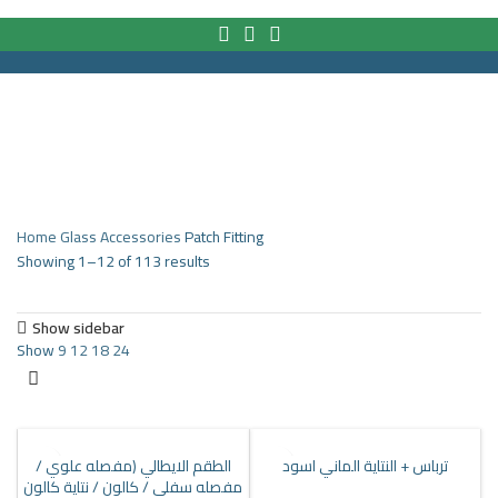
HOME
PRODUCTS
PARTNERS
ABOUT US
COMPANY NEWS
NEW!
CONTACT US
Menu
Home
Glass Accessories
Patch Fitting
Showing 1–12 of 113 results
Show sidebar
Show
9
12
18
24
ترباس + النتاية الماني اسود
الطقم الايطالي (مفصله علوي /
مفصله سفلي / كالون / نتاية كالون