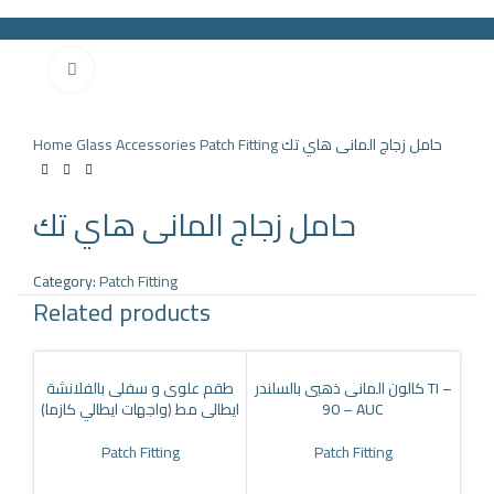
Click to enlarge
HOME
PRODUCTS
PARTNERS
ABOUT US
COMPANY NEWS
NEW!
CONTACT US
Home
Glass Accessories
Patch Fitting
حامل زجاج المانى هاي تك
Search
Menu
حامل زجاج المانى هاي تك
Category:
Patch Fitting
Related products
كالون المانى ذهبى بالسلندر TI –
طقم علوى و سفلى بالفلانشة
ايطالى مط (واجهات ايطالي كازما)
90 – AUC
Patch Fitting
Patch Fitting