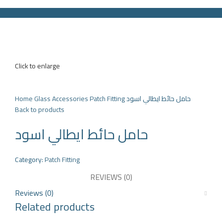
HOME
PRODUCTS
PARTNERS
ABOUT US
COMPANY NEWS
NEW!
CONTACT US
Click to enlarge
Search
Menu
Home
Glass Accessories
Patch Fitting
حامل حائط ايطالي اسود
Back to products
حامل حائط ايطالي اسود
Category:
Patch Fitting
REVIEWS (0)
Reviews (0)
Related products