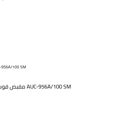
مقبض قوس كبير مط في لامع طول 100سم اخرام 80 سم AUC-956A/100 SM