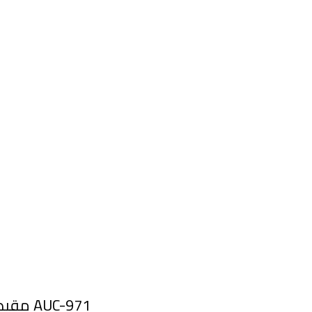
مقبض عدل مط في لامع طول 120سم اخرام 80سم AUC-971