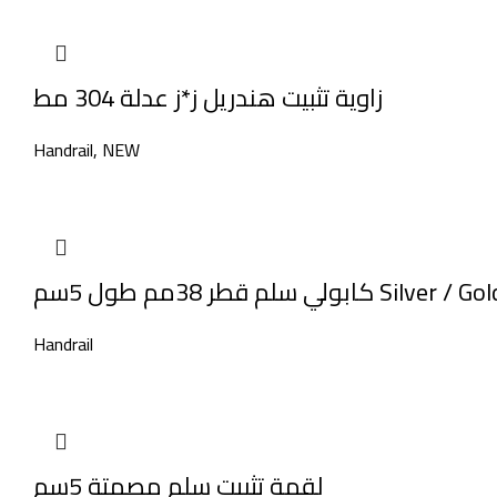
زاوية تثبيت هندريل ز*ز عدلة 304 مط
Handrail
,
NEW
كابولي سلم قطر 38مم طول 5سم S
Handrail
لقمة تثبيت سلم مصمتة 5سم