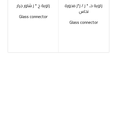
زاوية حـ * ز / ز*ز مدورة
زاوية ح * ز شاور جرار
نحاس
Glass connector
Glass connector
روز