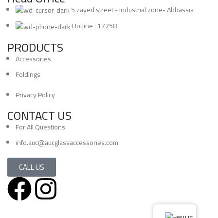
5 zayed street - Industrial zone- Abbassia
Hotline : 17258
PRODUCTS
Accessories
Foldings
Privacy Policy
CONTACT US
For All Questions
info.auc@aucglassaccessories.com
CALL US
Copyright 2024 All Rights Reserved. © Deisgnd By Servix
EN