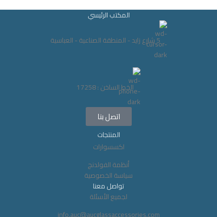
المكتب الرئيسي
5 شارع زايد - المنطقة الصناعية - العباسية
الخط الساخن : 17258
اتصل بنا
المنتجات
اكسسوارات
أنظمة الفولدنج
سياسة الخصوصية
تواصل معنا
لجميع الأسئلة
info.auc@aucglassaccessories.com