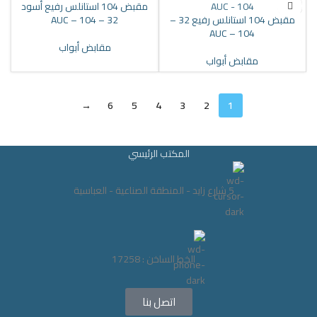
مقبض 104 استانلس رفيع أسود
مقبض 104 استانلس رفيع 32 –
32 – 104 – AUC
104 – AUC
مقابض أبواب
مقابض أبواب
→
6
5
4
3
2
1
المكتب الرئيسي
5 شارع زايد - المنطقة الصناعية - العباسية
الخط الساخن : 17258
اتصل بنا