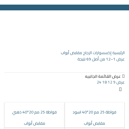
الرئيسية
المنتجات
شركاء نجاحنا
عن الشركة
اخبار الشركه
جديد !
تواصل معنا
Search
Menu
الرئيسية
إكسسوارات الزجاج
مقابض أبواب
عرض 1–12 من أصل 69 نتيجة
عرض القائمة الجانبيه
عرض
9
12
18
24
فواطة 25 مم 20*40 اسود
فواطة 25 مم 20*40 ذهبي
مقابض أبواب
مقابض أبواب